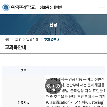
정보통신대학원
전공
교과목안내
전공
인공지능
교과목안내
구분
본 과목에서는 인공지능 분야를 전반적으로
으로 배운다.
전반부에서는 문제해결을 위
리와 추론 방법,
불확실성 지식 표현을 확
현과 추론을 배운다.
후반부에서는 기계학
인공지능
(Classification)와 군집화(Clustering