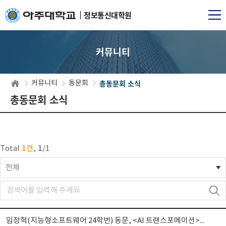
정보통신대학원
커뮤니티
총동문회 소식
커뮤니티
동문회
총동문회 소식
1건
1
Total
,
/
1
전체
임정혁(지능형소프트웨어 24학번) 동문, <AI 트랜스포메이션> 출간